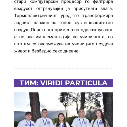
стари компјутерски процесор го филтрира
воздухот оттргнувајќи ја присутната влага.
Термоелектричниот уред го трансформира
ладниот влажен во топол, сув и квалитетен
воздух. Почетната примена на одвлажнувачот
е негова имплементација во училиштата, со
што им се овозможува на учениците поздрав
живот и безбедно секојдневие.
ТИМ: VIRIDI PARTICULA