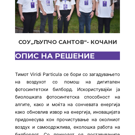
СОУ„ЉУПЧО САНТОВ“- КОЧАНИ
ОПИС НА РЕШЕНИЕ
Тимот Viridi Particula се бори со загадувањето
на воздухот со помош на дигитален
фотосинтетски билборд. Искористувајќи ја
биолошката фотосинтетска способност на
алгите, како и моќта на сончевата енергија
како обновлив извор на енергија, иновацијата
придонесува кон прочистување на околниот
воздух и самоодржлива, еколошка работа на
билбордот. Со приходот од поставуваните