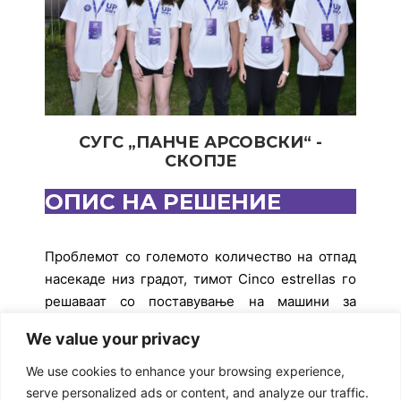
СУГС „ПАНЧЕ АРСОВСКИ“ -
СКОПЈЕ
ОПИС НА РЕШЕНИЕ
Проблемот со големото количество на отпад
насекаде низ градот, тимот Cinco estrellas го
решаваат со поставување на машини за
собирање на отпад кои функционираат со
We value your privacy
помош на соларни панели. За секое парче
отпад вметнато во овие машини, поединецот
We use cookies to enhance your browsing experience,
добива паричен надоместок на својата сметка
serve personalized ads or content, and analyze our traffic.