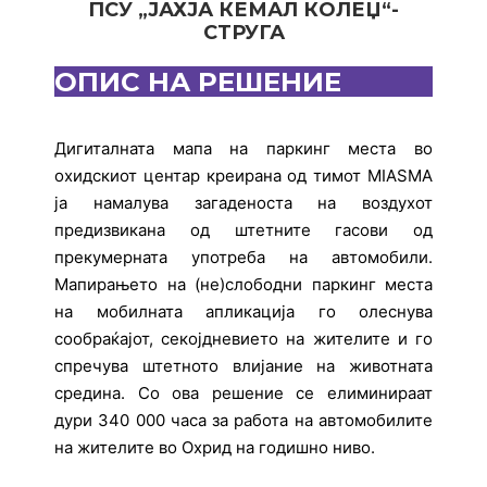
ПСУ „ЈАХЈА КЕМАЛ КОЛЕЏ“-
СТРУГА
ОПИС НА РЕШЕНИЕ
Дигиталната мапа на паркинг места во
охидскиот центар креирана од тимот MIASMA
ја намалува загаденоста на воздухот
предизвикана од штетните гасови од
прекумерната употреба на автомобили.
Мапирањето на (не)слободни паркинг места
на мобилната апликација го олеснува
сообраќајот, секојдневието на жителите и го
спречува штетното влијание на животната
средина. Со ова решение се елиминираат
дури 340 000 часа за работа на автомобилите
на жителите во Охрид на годишно ниво.