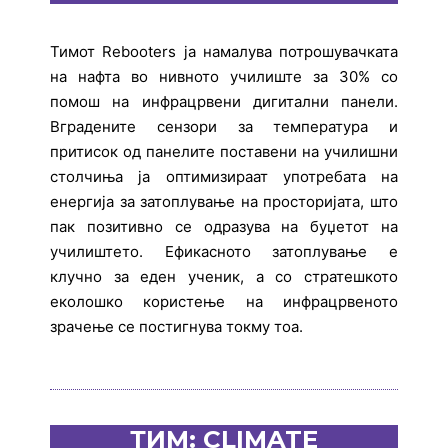
Тимот Rebooters ја намалува потрошувачката
на нафта во нивното училиште за 30% со
помош на инфрацрвени дигитални панели.
Вградените сензори за температура и
притисок од панелите поставени на училишни
столчиња ја оптимизираат употребата на
енергија за затоплување на просторијата, што
пак позитивно се одразува на буџетот на
училиштето. Ефикасното затоплување е
клучно за еден ученик, а со стратешкото
еколошко користење на инфрацрвеното
зрачење се постигнува токму тоа.
ТИМ: CLIMATE