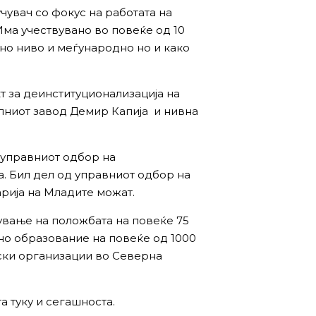
чувач со фокус на работата на
Има учествувано во повеќе од 10
о ниво и меѓународно но и како
т за деинституционализација на
лниот завод Демир Капија и нивна
д управниот одбор на
. Бил дел од управниот одбор на
арија на Младите можат.
ување на положбата на повеќе 75
но образование на повеќе од 1000
ски организации во Северна
 туку и сегашноста.