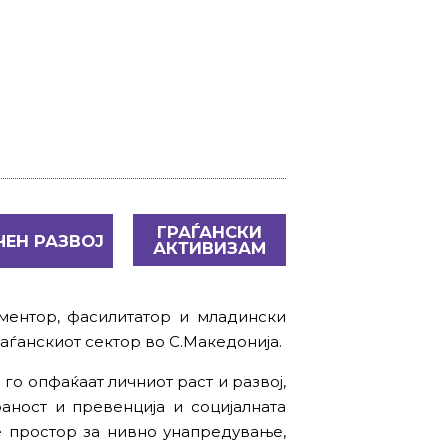
ГРАЃАНСКИ
ЧЕН РАЗВОЈ
АКТИВИЗАМ
 ментор, фасилитатор и младински
аѓанскиот сектор во С.Македонија.
 го опфаќаат личниот раст и развој,
аност и превенција и социјалната
е простор за нивно унапредување,