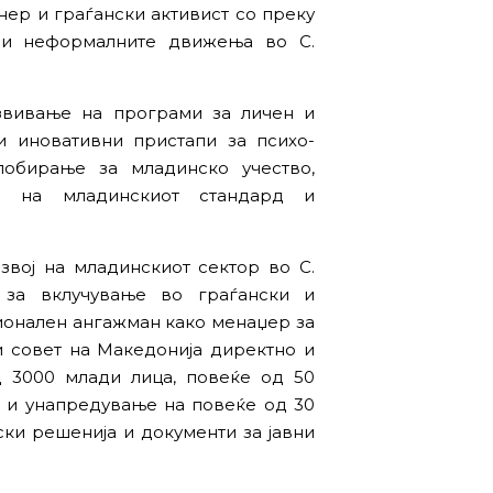
нер и граѓански активист со преку
р и неформалните движења во С.
азвивање на програми за личен и
и иновативни пристапи за психо-
лобирање за младинско учество,
ој на младинскиот стандард и
звој на младинскиот сектор во С.
 за вклучување во граѓански и
ионален ангажман како менаџер за
и совет на Македонија директно и
д 3000 млади лица, повеќе од 50
а и унапредување на повеќе од 30
ски решенија и документи за јавни