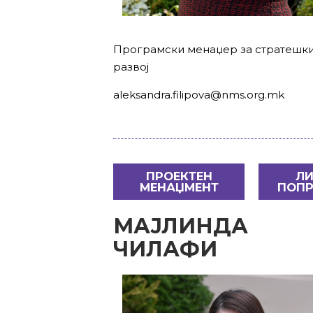
Програмски менаџер за стратешк
развој
aleksandra.filipova@nms.org.mk
ПРОЕКТЕН
ЛИ
МЕНАЏМЕНТ
ПОПР
МАЈЛИНДА
ЧИЛАФИ