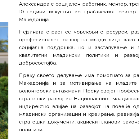
Александра е социјален работник, ментор, тре
10 години искуство во граѓанскиот секто
Македонија.
Нејзината страст се човековите ресурси, р
професионален развој на млади лица како 
социјална поддршка, но и застапување и 
квалитетни младински политики и разв
добросостојба.
Преку своето делување има помогнато за ра
Македонија и за мотивирање на младите
волонтерски ангажмани. Преку својот профес
стратешки развој во Националниот младинск
индиректно влијае на развојот на повеќе о
младински организации и креирање, ревизиј
стратешки документи, акциски планови, закон
политики.