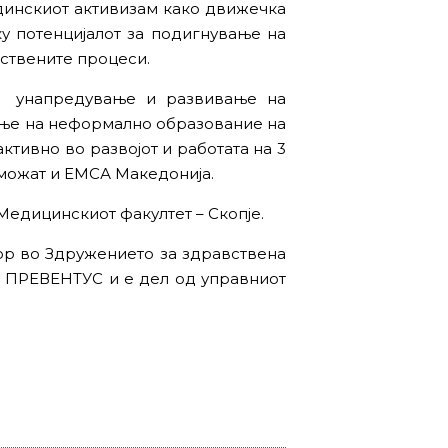
динскиот активизам како движечка
у потенцијалот за подигнување на
ствените процеси.
н унапредување и развивање на
ање на неформално образование на
ктивно во развојот и работата на 3
можат и ЕМСА Македонија.
едицинскиот факултет – Скопје.
ор во Здружението за здравствена
 – ПРЕВЕНТУС и е дел од управниот