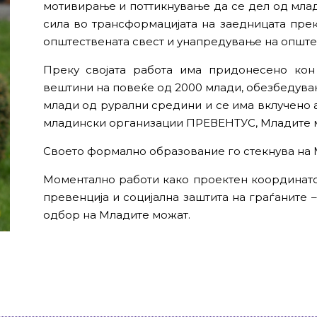
мотивирање и поттикнување да се дел од мла
сила во трансформацијата на заедницата прек
општествената свест и унапредување на опште
Преку својата работа има придонесено ко
вештини на повеќе од 2000 млади, обезбедув
млади од рурални средини и се има вклучено а
младински организации ПРЕВЕНТУС, Младите 
Своето формално образование го стекнува на М
Моментално работи како проектен координат
превенција и социјална заштита на граѓаните
одбор на Младите можат.