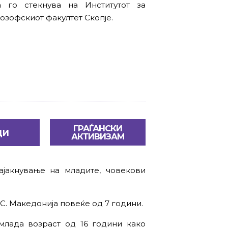
 го стекнува на Институтот за
лозофскиот факултет Скопје.
ГРАЃАНСКИ
ДИ
АКТИВИЗАМ
ајакнување на младите, човекови
.С. Македонија повеќе од 7 години.
 млада возраст од 16 години како