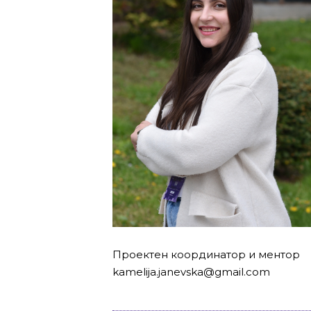
Проектен координатор
и ментор
kamelija.janevska@gmail.com