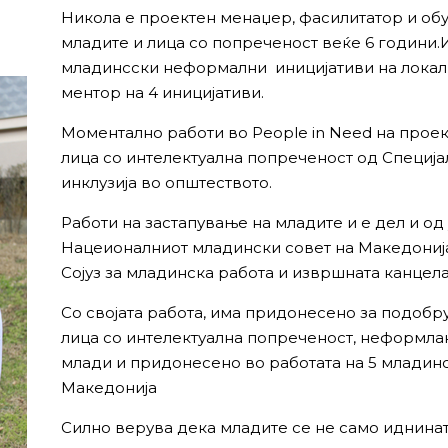
Никола е проектен менаџер, фасилитатор и обу
младите и лица со попреченост веќе 6 години.
младинсски неформални иницијативи на локалн
ментор на 4 иницијативи.
Моментално работи во People in Need на проек
лица со интелектуална попреченост од Специја
инклузија во општеството.
Работи на застапување на младите и е дел и о
Нацеионалниот младински совет на Македонија
Сојуз за младинска работа и извршната канцел
Со својата работа, има придонесено за подобр
лица со интелектуална попреченост, неформла
млади и придонесено во работата на 5 младин
Македонија
Силно верува дека младите се не само иднината