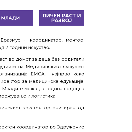
ЛИЧЕН РАСТ И
МЛАДИ
РАЗВОЈ
Еразмус + координатор, ментор,
д 7 години искуство.
аст во домот за деца без родители
студиите на Медицинскиот факултет
организација ЕМСА, најпрво како
иректор за медицинска едукација.
Г Младите можат, а година подоцна
вмрежување и логистика.
динскиот хакатон организиран од
роектен координатор во Здружение