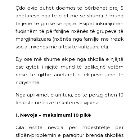
Çdo ekip duhet doemos të përbëhet prej 5
anëtarësh nga të cilët më së shumti 3 mund
të jenë të gjinisë së njëjtë. Ekipet inkurajohen
fuqishëm të përfshijnë nxënës të grupeve të
margjinalizuara (nxënës nga familje me rrezik
social, nxënës me aftësi të kufizuara etj).
Dy ose më shumë ekipe nga shkolla e njëjtë
ose qyteti i njëjtë mund të aplikojnë vetëm
nëse të gjithë anëtarët e ekipeve janë të
ndryshme.
Nga aplikimet e arritura, do të përzgjidhen 10
finalistë në bazë të kritereve vijuese:
1. Nevoja – maksimumi 10 pikë
Cila është nevoja për mbështetje për
sfidën/problemin e paraqitur brenda shkollës