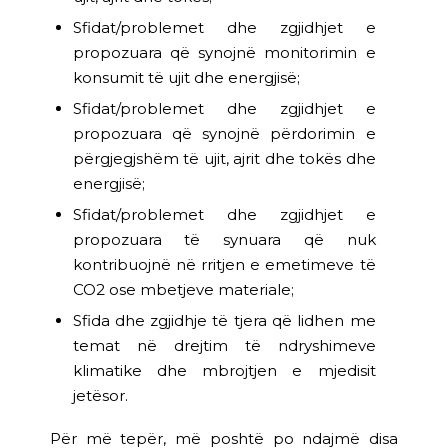
Sfidat/problemet dhe zgjidhjet e
propozuara që synojnë monitorimin e
konsumit të ujit dhe energjisë;
Sfidat/problemet dhe zgjidhjet e
propozuara që synojnë përdorimin e
përgjegjshëm të ujit, ajrit dhe tokës dhe
energjisë;
Sfidat/problemet dhe zgjidhjet e
propozuara të synuara që nuk
kontribuojnë në rritjen e emetimeve të
CO2 ose mbetjeve materiale;
Sfida dhe zgjidhje të tjera që lidhen me
temat në drejtim të ndryshimeve
klimatike dhe mbrojtjen e mjedisit
jetësor.
Për më tepër, më poshtë po ndajmë disa