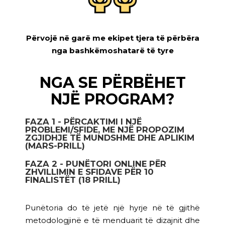
Përvojë në garë me ekipet tjera të përbëra
nga bashkëmoshatarë të tyre
NGA SE PËRBËHET
NJË PROGRAM?
FAZA 1 - PËRCAKTIMI I NJË
PROBLEMI/SFIDE, ME NJË PROPOZIM
ZGJIDHJE TË MUNDSHME DHE APLIKIM
(MARS-PRILL)
FAZA 2 - PUNËTORI ONLINE PËR
ZHVILLIMIN E SFIDAVE PËR 10
FINALISTËT (18 PRILL)
Punëtoria do të jetë një hyrje në të gjithë
metodologjinë e të menduarit të dizajnit dhe