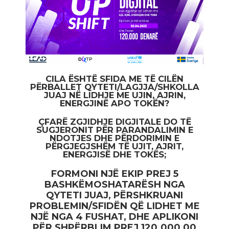
CILA ËSHTË SFIDA ME TË CILËN
PËRBALLET QYTETI/LAGJJA/SHKOLLA
JUAJ NË LIDHJE ME UJIN, AJRIN,
ENERGJINË APO TOKËN?
ÇFARË ZGJIDHJE DIGJITALE DO TË
SUGJERONIT PËR PARANDALIMIN E
NDOTJES DHE PËRDORIMIN E
PËRGJEGJSHËM TË UJIT, AJRIT,
ENERGJISË DHE TOKËS;
FORMONI NJË EKIP PREJ 5
BASHKËMOSHATARËSH NGA
QYTETI JUAJ, PËRSHKRUANI
PROBLEMIN/SFIDËN QË LIDHET ME
NJË NGA 4 FUSHAT, DHE APLIKONI
PËR SHPËRBLIM PREJ 120.000,00