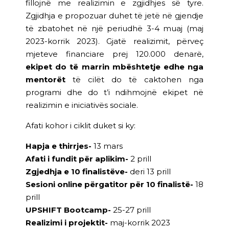
fillojnë me realizimin e zgjidhjes së tyre.
Zgjidhja e propozuar duhet të jetë në gjendje
të zbatohet në një periudhë 3-4 muaj (
maj
2023-korrik 2023
). Gjatë realizimit, përveç
mjeteve financiare prej 120.000 denarë,
ekipet do të marrin mbështetje edhe nga
mentorët
të cilët do të caktohen nga
programi dhe do t’i ndihmojnë ekipet në
realizimin e iniciativës sociale.
Afati kohor i ciklit duket si ky:
Hapja e thirrjes-
13 mars
Afati i fundit për aplikim-
2 prill
Zgjedhja e 10 finalistëve-
deri 13 prill
Sesioni online përgatitor për 10 finalistë-
18
prill
UPSHIFT Bootcamp-
25-27 prill
Realizimi i projektit-
maj-korrik 2023