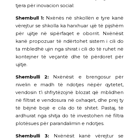
tjera për inovacion social:
Shembull 1:
Nxënës në shkollën e tyre kanë
vërejtur se shkolla ka harxhuar ujë të pijshëm
për ujitje në sipërfaqet e oborrit. Nxënësit
kanë propozuar të ndërtohet sistem i cili do
ta mbledhë ujin nga shirat i cili do të ruhet në
kontejner të veçantë dhe të përdoret për
ujitje.
Shembulli 2:
Nxënësit e brengosur për
nivelin e madh të ndotjes nëpër qytetet,
vendosin t’i shfrytëzojnë blozat që mblidhen
në filtrat e vendosura në oxhaqet, dhe prej ty
të bëjnë bojë e cila do të shitet. Pastaj, të
ardhurat nga shitja do të investohen në filtra
plotësues për parandalimin e ndotjes.
Shembulli 3
:
Nxënësit kanë vërejtur se