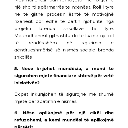
një shpirti sipërmarrës te nxënësit. Roli i tyre
në të gjithë procesin është të motivojnë
nxënësit por edhe të bartin njohuritë nga
projekti brenda shkollave të tyre.
Mësimdhënësit gjithashtu do të luajnë një rol
të rëndësishëm në sigurimin e
qëndrueshmërisë së nismës sociale brenda
shkollës.
5. Nëse krijohet mundësia, a mund të
sigurohen mjete financiare shtesë për vetë
iniciativën?
Ekipet inkurajohen të sigurojnë më shumë
mjete për zbatimin e nismës.
6. Nëse aplikojmë për një cikël dhe
refuzohemi, a kemi mundësi të aplikojmë
përsëri?