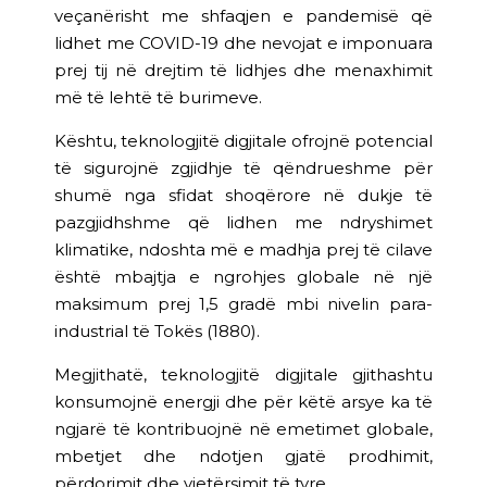
veçanërisht me shfaqjen e pandemisë që
lidhet me COVID-19 dhe nevojat e imponuara
prej tij në drejtim të lidhjes dhe menaxhimit
më të lehtë të burimeve.
Kështu, teknologjitë digjitale ofrojnë potencial
të sigurojnë zgjidhje të qëndrueshme për
shumë nga sfidat shoqërore në dukje të
pazgjidhshme që lidhen me ndryshimet
klimatike, ndoshta më e madhja prej të cilave
është mbajtja e ngrohjes globale në një
maksimum prej 1,5 gradë mbi nivelin para-
industrial të Tokës (1880).
Megjithatë, teknologjitë digjitale gjithashtu
konsumojnë energji dhe për këtë arsye ka të
ngjarë të kontribuojnë në emetimet globale,
mbetjet dhe ndotjen gjatë prodhimit,
përdorimit dhe vjetërsimit të tyre.