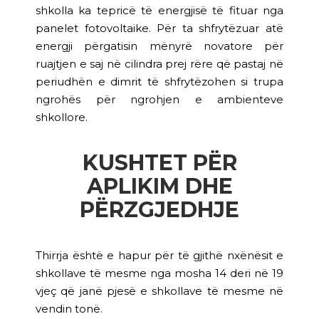
shkolla ka tepricë të energjisë të fituar nga
panelet fotovoltaike. Për ta shfrytëzuar atë
energji përgatisin mënyrë novatore për
ruajtjen e saj në cilindra prej rëre që pastaj në
periudhën e dimrit të shfrytëzohen si trupa
ngrohës për ngrohjen e ambienteve
shkollore.
KUSHTET PËR
APLIKIM DHE
PËRZGJEDHJE
Thirrja është e hapur për të gjithë nxënësit e
shkollave të mesme nga mosha 14 deri në 19
vjeç që janë pjesë e shkollave të mesme në
vendin tonë.