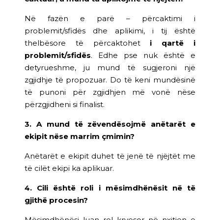
Në fazën e parë – përcaktimi i
problemit/sfidës dhe aplikimi, i tij është
thelbësore të përcaktohet
i qartë i
problemit/sfidës
. Edhe pse nuk është e
detyrueshme, ju mund të sugjeroni një
zgjidhje të propozuar. Do të keni mundësinë
të punoni për zgjidhjen më vonë nëse
përzgjidheni si finalist.
3. A mund të zëvendësojmë anëtarët e
ekipit nëse marrim çmimin?
Anëtarët e ekipit duhet të jenë të njëjtët me
të cilët ekipi ka aplikuar.
4. Cili është roli i mësimdhënësit në të
gjithë procesin?
Mësimdhënësi luan rol kryesor në nxitjen e