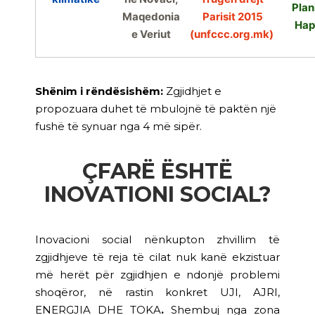
Plan
Maqedonia
Parisit 2015
Hap
e Veriut
(unfccc.org.mk)
Shënim i rëndësishëm:
Zgjidhjet e
propozuara duhet të mbulojnë të paktën një
fushë të synuar nga 4 më sipër.
ÇFARË ËSHTË
INOVATIONI SOCIAL?
Inovacioni social nënkupton zhvillim të
zgjidhjeve të reja të cilat nuk kanë ekzistuar
më herët për zgjidhjen e ndonjë problemi
shoqëror, në rastin konkret UJI, AJRI,
ENERGJIA DHE TOKA
.
Shembuj nga zona