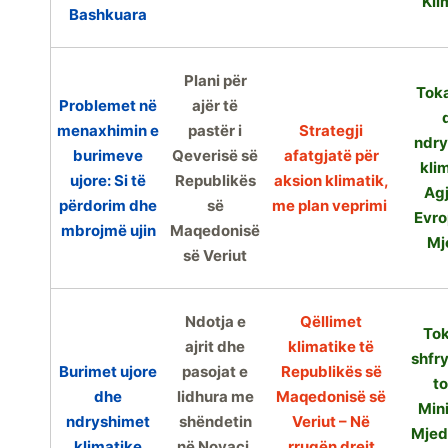
Kli
Bashkuara
Plani për
Toka
Problemet në
ajër të
menaxhimin e
pastër i
Strategji
ndry
burimeve
Qeverisë së
afatgjatë për
kli
ujore: Si të
Republikës
aksion klimatik,
Agj
përdorim dhe
së
me plan veprimi
Evro
mbrojmë ujin
Maqedonisë
Mj
së Veriut
Ndotja e
Qëllimet
Tok
ajrit dhe
klimatike të
shfry
Burimet ujore
pasojat e
Republikës së
t
dhe
lidhura me
Maqedonisë së
Mini
ndryshimet
shëndetin
Veriut – Në
Mjed
klimatike
në Novaci,
rrugën drejt