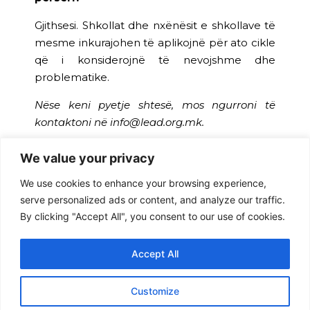
Gjithsesi. Shkollat dhe nxënësit e shkollave të
mesme inkurajohen të aplikojnë për ato cikle
që i konsiderojnë të nevojshme dhe
problematike.
Nëse keni pyetje shtesë, mos ngurroni të
kontaktoni në info@lead.org.mk.
Programi UPSHIFT zbatohet nga Shoqata
We value your privacy
e Liderëve për Edukim, Aktivizëm dhe
We use cookies to enhance your browsing experience,
Zhvillim (LEAD) në kuadër të projektit
serve personalized ads or content, and analyze our traffic.
“Inkurajimi i fëmijëve dhe të rinjve në
By clicking "Accept All", you consent to our use of cookies.
Maqedoninë e Veriut të bëhen promotorë
të ndryshimeve për të zvogëluar
cenueshmërinë e komuniteteve ndaj
Accept All
ndryshimeve klimatike” të zbatuar nga
UNICEF me mbështetje financiare të
Customize
Suedisë dhe Fondit për Inovacion dhe