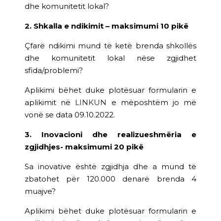
dhe komunitetit lokal?
2. Shkalla e ndikimit – maksimumi 10 pikë
Çfarë ndikimi mund të ketë brenda shkollës
dhe komunitetit lokal nëse zgjidhet
sfida/problemi?
Aplikimi bëhet duke plotësuar formularin e
aplikimit në
LINKUN
e mëposhtëm jo më
vonë se data 09.10.2022.
3. Inovacioni dhe realizueshmëria e
zgjidhjes- maksimumi 20 pikë
Sa inovative është zgjidhja dhe a mund të
zbatohet për 120.000 denarë brenda 4
muajve?
Aplikimi bëhet duke plotësuar formularin e