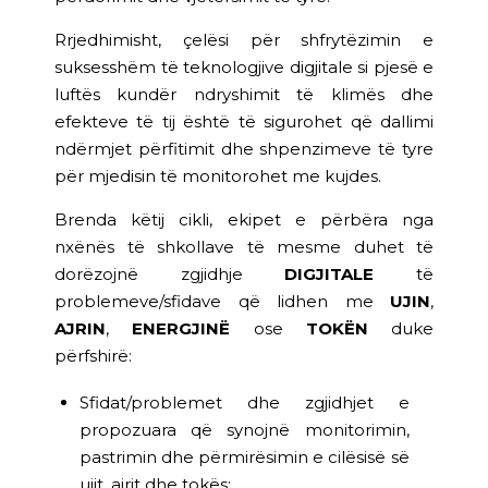
Rrjedhimisht, çelësi për shfrytëzimin e
suksesshëm të teknologjive digjitale si pjesë e
luftës kundër ndryshimit të klimës dhe
efekteve të tij është të sigurohet që dallimi
ndërmjet përfitimit dhe shpenzimeve të tyre
për mjedisin të monitorohet me kujdes.
Brenda këtij cikli, ekipet e përbëra nga
nxënës të shkollave të mesme duhet të
dorëzojnë zgjidhje
DIGJITALE
të
problemeve/sfidave që lidhen me
UJIN
,
AJRIN
,
ENERGJINË
ose
TOKËN
duke
përfshirë:
Sfidat/problemet dhe zgjidhjet e
propozuara që synojnë monitorimin,
pastrimin dhe përmirësimin e cilësisë së
ujit, ajrit dhe tokës;