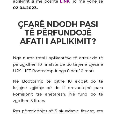
aplikimit si më poshtë
LINK
jo më vonë se
02.04.2023.
ÇFARË NDODH PASI
TË PËRFUNDOJË
AFATI I APLIKIMIT?
Nga numri total i aplikantëve të arritur do të
përzgjidhen 10 finalistë që do të jenë pjesë e
UPSHIFT Bootcamp-it nga 8 deri 10 mars.
Në Bootcamp të gjithë 10 ekipet do të
krijojnë zgjidhje që do t’i prezantojnë para
komisionit tre anëtarësh. Në fund do të
zgjidhen 5 fitues.
Pas përzgjedhjes së 5 skuadrave fituese, ata