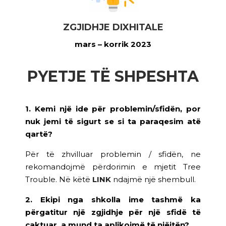
ZGJIDHJE DIXHITALE
mars – korrik 2023
PYETJE TË SHPESHTA
1. Kemi një ide për problemin/sfidën, por
nuk jemi të sigurt se si ta paraqesim atë
qartë?
Për të zhvilluar problemin / sfidën, ne
rekomandojmë përdorimin e mjetit Tree
Trouble. Në këtë
LINK
ndajmë një shembull.
2. Ekipi nga shkolla ime tashmë ka
përgatitur një zgjidhje për një sfidë të
caktuar, a mund ta aplikojmë të njëjtën?