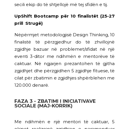
secili ekip do të shtjellojë më tej sfidën e tij.
UpShift Bootcamp për 10 finalistët (25-27
prill Strugë)
Nëpërmjet metodologjisë Design Thinking, 10
finalistë të përzgjedhur do të zhvillojnë
zgjidhje bazuar në problemet/sfidat në një
eventi 3-ditor me ndihmën e mentorëve të
caktuar. Në ngjarjen prezantohen të gjitha
zgjidhjet dhe përzgjidhen 5 zgjidhje fituese, të
cilat për zbatimin e zgjidhjes shpërblehen me
120.000 denarë.
FAZA 3 - ZBATIMI I INICIATIVAVE
SOCIALE (MAJ-KORRIK)
Me ndihmën e një mentori të caktuar, 5
ekipet realizojnë zgjidhjen e paramenduar