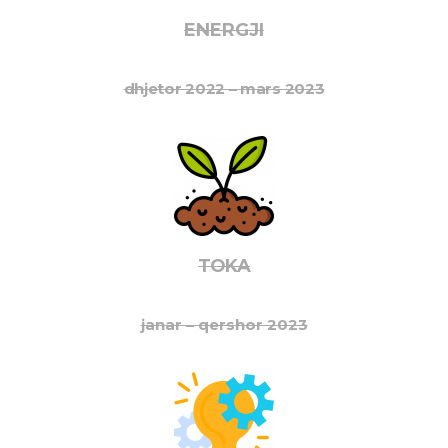
ENERGJI
dhjetor 2022 – mars 2023
TOKA
janar – qershor 2023