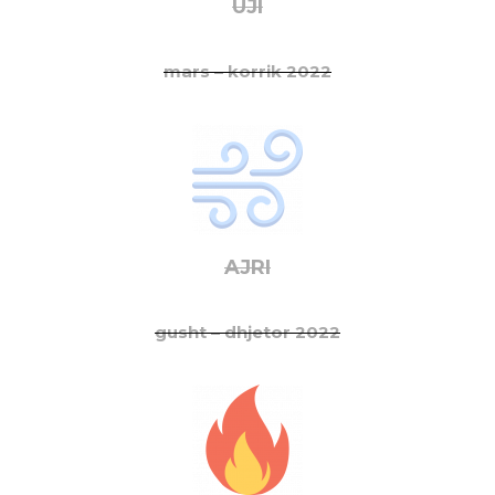
UJI
mars – korrik 2022
AJRI
gusht – dhjetor 2022