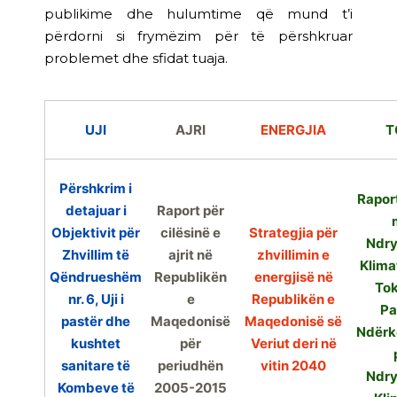
publikime dhe hulumtime që mund t’i
përdorni si frymëzim për të përshkruar
problemet dhe sfidat tuaja.
UJI
AJRI
ENERGJIA
T
Përshkrim i
Rapor
detajuar i
Raport për
Objektivit për
cilësinë e
Strategjia për
Ndry
Zhvillim të
ajrit në
zhvillimin e
Klima
Qëndrueshëm
Republikën
energjisë në
Tok
nr. 6, Uji i
e
Republikën e
Pa
pastër dhe
Maqedonisë
Maqedonisë së
Ndërk
kushtet
për
Veriut deri në
sanitare të
periudhën
vitin 2040
Ndry
Kombeve të
2005-2015