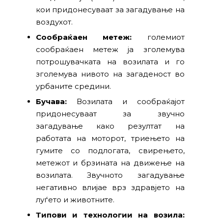
кои придонесуваат за загадување на
воздухот.
Сообраќаен метеж:
големиот
сообраќаен метеж ја зголемува
потрошувачката на возилата и го
зголемува нивото на загаденост во
урбаните средини.
Бучава:
Возилата и сообраќајот
придонесуваат за звучно
загадување како резултат на
работата на моторот, триењето на
гумите со подлогата, свирењето,
метежот и брзината на движење на
возилата. Звучното загадување
негативно влијае врз здравјето на
луѓето и животните.
Типови и технологии на возила: