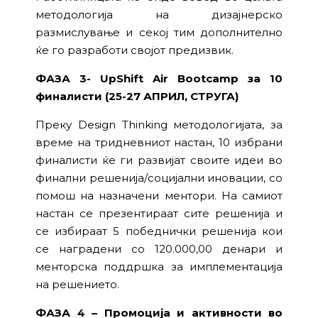
методологија на дизајнерско
размислување и секој тим дополнително
ќе го разработи својот предизвик.
ФАЗА 3- UpShift Air Bootcamp за 10
финалисти (25-27 АПРИЛ, СТРУГА)
Преку Design Thinking методологијата, за
време на тридневниот настан, 10 избрани
финалисти ќе ги развијат своите идеи во
финални решенија/социјални иновации, со
помош на назначени ментори. На самиот
настан се презентираат сите решенија и
се избираат 5 победнички решенија кои
се наградени со 120.000,00 денари и
менторска поддршка за имплементација
на решението.
ФАЗА 4 – Промоција и активности во