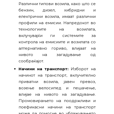
Различни типови возила, како што се
бензин, дизел, хибридни и
електрични возила, имаат различни
профили на емисии. Напредокот во
технологиите на возилата,
вклучувајќи ги системите за
контрола на емисиите и возилата со
алтернативно гориво, влијаат на
нивото на загадување од
сообраќајот.
Начини на транспорт:
Изборот на
начинот на транспорт, вклучително
приватни возила, јавен превоз,
возење велосипед и пешачење,
влијае на нивото на загадување.
Промовирањето на поодржливи и
поефикасни начини на транспорт
може да помогне во ублажувањето