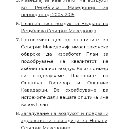
Извештај за квалитетот на воздухот
во Република Македонија за
периодот од 2005-2015
План за чист воздух на Владата на
Република Северна Македонија
Поголемиот дел од општините во
Северна Македонија имаат законска
обврска да изработат План за
подобрување на квалитетот на
амбиенталниот воздух. Како пример
ги споделуваме Плановите на
Општина
Гостивар
и
Општина
Кавадарци
. Ве охрабруваме да
истражите дали вашата општина има
ваков План.
Загадување на воздухот и поврзани
здравствени последици во Новаци,
Северна Македонија