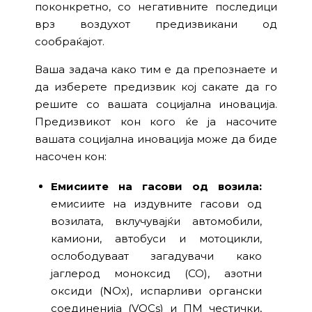
поконкретно, со негативните последици
врз воздухот предизвикани од
сообраќајот.
Ваша задача како тим е да препознаете и
да изберете предизвик кој сакате да го
решите со вашата социјална иновација.
Предизвикот кон кого ќе ја насочите
вашата социјална иновација може да биде
насочен кон:
Емисиите на гасови од возила:
емисиите на издувните гасови од
возилата, вклучувајќи автомобили,
камиони, автобуси и мотоцикли,
ослободуваат загадувачи како
јаглерод моноксид (CO), азотни
оксиди (NOx), испарливи органски
соединенија (VOCs) и ПМ честички,