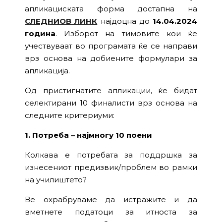
апликациската форма достапна на
СЛЕДНИОВ ЛИНК
најдоцна до
14.04.2024
година
. Изборот на тимовите кои ќе
учествуваат во програмата ќе се направи
врз основа на добиените формулари за
апликација.
Од пристигнатите апликации, ќе бидат
селектирани 10 финалисти врз основа на
следните критериуми:
1. Потреба – најмногу 10 поени
Колкава е потребата за поддршка за
изнесениот предизвик/проблем во рамки
на училиштето?
Ве охрабруваме да истражите и да
вметнете податоци за итноста за