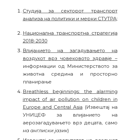
Студија за секторот транспорт
анализа на политики и мерки СТУТРА
;
Национална транспортна стратегија
2018-2030
Влијанието на загадувањето на
воздухот врз човековото здравје –
информации од Министерството за
животна средина и просторно
планирање
Breathless beginnings: the alarming
impact of air pollution on children in
Europe and Central Asia
(Извештај на
УНИЦЕФ за влијанието на
аерозагадувањето врз децата, само
на англиски јазик
)