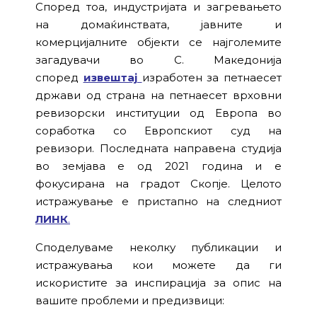
Според тоа, индустријата и загревањето
на домаќинствата, јавните и
комерцијалните објекти се најголемите
загадувачи во С. Македонија
според
извештај
изработен за петнаесет
држави од страна на петнаесет врховни
ревизорски институции од Европа во
соработка со Европскиот суд на
ревизори. Последната направена студија
во земјава е од 2021 година и е
фокусирана на градот Скопје. Целото
истражување е пристапно на следниот
ЛИНК
.
Споделуваме неколку публикации и
истражувања кои можете да ги
искористите за инспирација за опис на
вашите проблеми и предизвици: