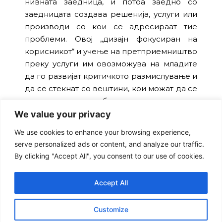
нивната заедница, и потоа заедно со
заедницата создава решенија, услуги или
производи со кои се адресираат тие
проблеми. Овој „дизајн фокусиран на
корисникот“ и учење на претприемништво
преку услуги им овозможува на младите
да го развијат критичкото размислување и
да се стекнат со вештини, кои можат да се
применат во сите области на животот.
We value your privacy
Програмата UPSHIFT ја реализира
We use cookies to enhance your browsing experience,
Здружението Лидери за едукација,
serve personalized ads or content, and analyze our traffic.
активизам и развој (LEAD) во рамки на
By clicking "Accept All", you consent to our use of cookies.
проектот „UPSHIFT-
ers for air quality
“
спроведуван од УНИЦЕФ со финансиска
поддршка од Шведска и Фондот за
Accept All
иновации и технолошки развој на РСМ.
Customize