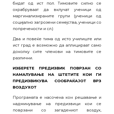
бидат од ист пол. Тимовите силно се
охрабруваат да вклучат ученици од
маргинализираните групи (ученици од
социјално загрозени семејства, ученици со
попречености и сл.)
Два и повеќе тима од исто училиште или
ист град е возможно да аплицираат само
доколку сите членови на тимовите се
различни.
ИЗБЕРЕТЕ ПРЕДИЗВИК ПОВРЗАН СО
НАМАЛУВАЊЕ НА
ШТЕТИТЕ КОИ ГИ
ПРЕДИЗВИКУВА СООБРАЌАЈОТ ВРЗ
ВОЗДУХОТ
Програмата е насочена кон решавање и
надминување на предизвици кои се
поврзани со загадениот воздух,