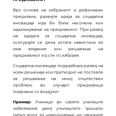
Врз основа на избраниот и дефиниран
предизвик, развијте идеја за социјална
иновација која би била насочена кон
надминување на предизвикот. При развој
на идејата за социјална иновација,
осигурајте се дека истата навистина ќе
има влијание кон решавање на
предизвикот кој сте го избрале.
Социјална иновација подразбира развој на
нови решенија кои претходно не постоеле
за решавање на некој општествен
проблем, во случајот предизвици
поврзани со воздухот.
Пример:
Ученици во своето училиште
забележале дека училиштето трошело
питка вода за наводнување на дворните