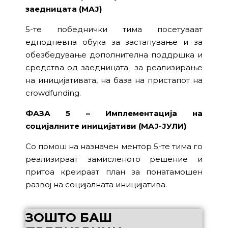
заедницата (МАЈ)
5-те победнички тима посетуваат
еднодневна обука за застапување и за
обезбедување дополнителна поддршка и
средства од заедницата за реализирање
на иницијативата, на база на пристапот на
crowdfunding.
ФАЗА 5 – Имплементација на
социјалните иницијативи (МАЈ-ЈУЛИ)
Со помош на назначен ментор 5-те тима го
реализираат замисленото решение и
притоа креираат план за понатамошен
развој на социјалната иницијатива.
ЗОШТО БАШ