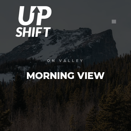
Main m
ON VALLEY
MORNING VIEW