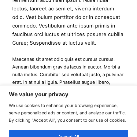
fermentum accumsan ipsum. Nulla nulla
lectus, laoreet ac sem et, viverra interdum
odio. Vestibulum porttitor dolor in consequat
commodo. Vestibulum ante ipsum primis in
faucibus orci luctus et ultrices posuere cubilia
Curae; Suspendisse at luctus velit.
Maecenas sit amet odio quis est cursus cursus.
Aenean bibendum gravida lacus in auctor. Morbi a
nulla metus. Curabitur sed volutpat justo, a pulvinar
erat. In at nulla ligula. Phasellus augue libero,
bibendum et turpis non, volutpat sagittis libero.
We value your privacy
Quisque facilisis lorem non risus feugiat suscipit.
Quisque sodales vulputate facilisis. Quisque
We use cookies to enhance your browsing experience,
lobortis erat est, viverra tempor sem venenatis
serve personalized ads or content, and analyze our traffic.
By clicking "Accept All", you consent to our use of cookies.
eget. Mauris consectetur risus eget augue
dignissim, eu lobortis ante ornare. Phasellus nec
pharetra ex, quis dictum nulla. Quisque et massa
Accept All