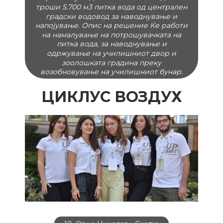
Одржувањето на ваквите површини
бара многу вода. Училиштетот годишно
троши 5.700 м3 питка вода од централен
градски водовод за наводнување и
напојување. Опис на решение Ќе работи
на намалување на потрошувачката на
питка вода, за наводнување и
одржување на училишниот двор и
зоолошката градина преку
возобновување на училишниот бунар.
ЦИКЛУС ВОЗДУХ