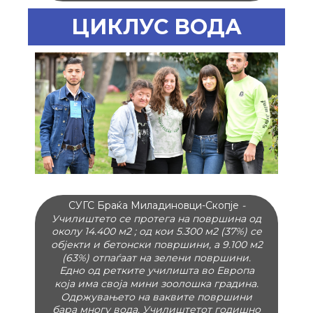
теретана. Со тоа ќе направи месечна
заштеда од 30% од сметките за струја.
ЦИКЛУС ВОДА
СУГС Браќа Миладиновци-Скопје
-
Училиштето се протега на површина од
околу 14.400 м2 ; од кои 5.300 м2 (37%) се
објекти и бетонски површини, а 9.100 м2
(63%) отпаѓаат на зелени површини.
Едно од ретките училишта во Европа
која има своја мини зоолошка градина.