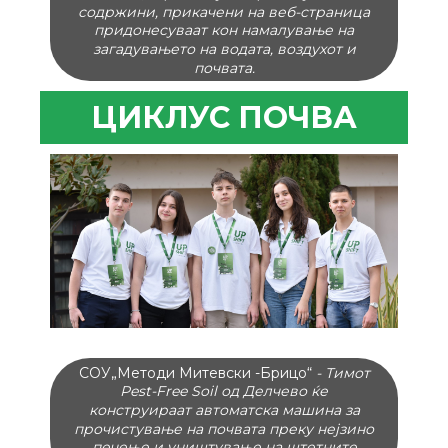
содржини, прикачени на веб-страница
придонесуваат кон намалување на
загадувањето на водата, воздухот и
почвата.
ЦИКЛУС ПОЧВА​
СОУ„Гошто Викентиев“
- Тимот K.I.A.T.S. –
Kick It At The Source од Кочани ќе
направат пренослив уред со сензори за
детекција на метали во отпадни води
кои ја загадуваат почвата. Уредите ќе