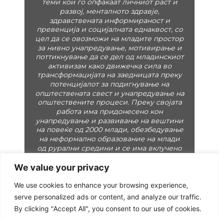
граѓанскиот сектор во С.Македонија.
Нејзината страст е работа со млади на
теми кои го опфаќаат личниот раст и
развој, менталното здравје,
здравствената информираност и
превенција и социјалната еднаквост, со
цел да се овозможи на младите простор
за нивно унапредување, мотивирање и
поттикнување да се дел од младинскиот
активизам како движечка сила во
трансформацијата на заедницата преку
потенцијалот за подигнување на
општествената свест и унапредување на
општествените процеси. Преку својата
работа има придонесено кон
унапредување и развивање на вештини
на повеќе од 2000 млади, обезбедување
на неформално образование на млади
од рурални средини и се има вклучено
We value your privacy
активно во развојот и работата на 3
младински организации ПРЕВЕНТУС,
We use cookies to enhance your browsing experience,
Младите можат и ЕМСА Македонија.
serve personalized ads or content, and analyze our traffic.
Своето формално образование го
By clicking "Accept All", you consent to our use of cookies.
стекнува на Медицинскиот факултет –