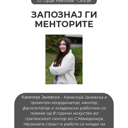
10. Орце Николов - Скопје
ЗАПОЗНАЈ ГИ
МЕНТОРИТЕ
Камелија Јаневска
- Камелија Јаневска е
проектен координатор, ментор,
фасилитатор и младински работник со
повеќе од 8 години искуство во