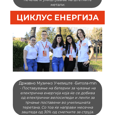
бидат поставени на 3 локации во Кочани
и ќе бидат поврзани со мобилна
апликација изработена од ученици.
ЦИКЛУС ЕНЕРГИЈА
Државно Музичко Училиште -Битола-min
- Поставување на батерии за чување на
електрична енергија која ќе се добива
од електрични велосипеди и ленти за
трчање поставени во училишната