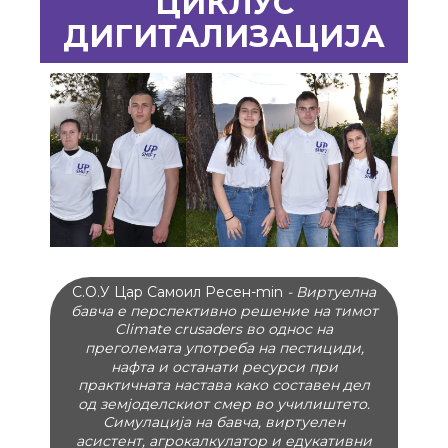
ЦИКЛУС
ДИГИТАЛИЗАЦИЈА
С.О.У Цар Самоил Ресен-min
- Виртуелна
бавча е перспективно решение на тимот
Climate crusaders во однос на
преголемата употреба на пестициди,
нафта и останати ресурси при
практичната настава како составен дел
од земјоделскиот смер во училиштето.
Симулација на бавча, виртуелен
асистент, агрокалкулатор и едукативни