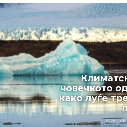
Климатск
човечкото од
како луѓе тр
БАН К