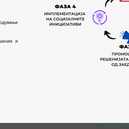
годување
шение и