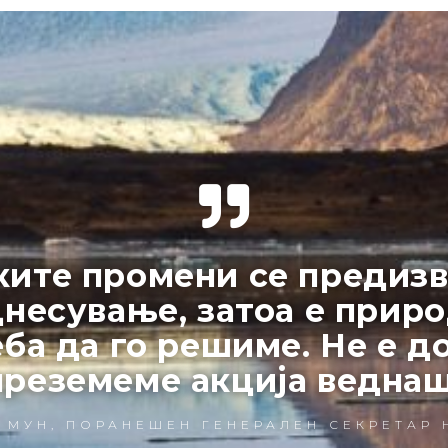
ите промени се предиз
несување, затоа е прир
еба да го решиме. Не е д
преземеме акција веднаш
И МУН, ПОРАНЕШЕН ГЕНЕРАЛЕН СЕКРЕТАР 