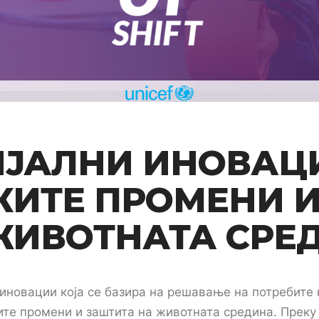
ЈАЛНИ ИНОВАЦ
КИТЕ ПРОМЕНИ И
ЖИВОТНАТА СРЕ
 иновации која се базира на решавање на потребите 
ите промени и заштита на животната средина. Преку