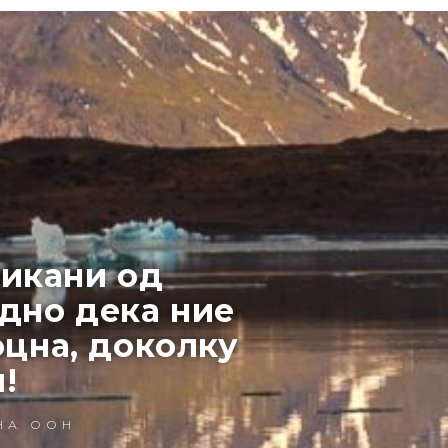
викани од
одно дека ние
оцна, доколку
!
НА ООН