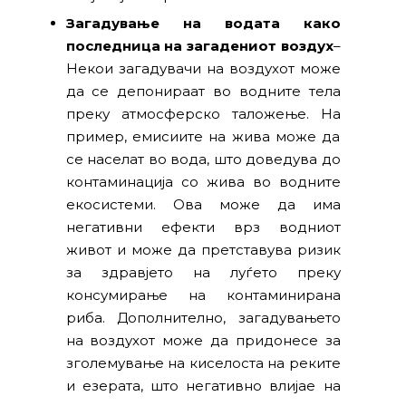
Загадување на водата како
последница на загадениот воздух
–
Некои загадувачи на воздухот може
да се депонираат во водните тела
преку атмосферско таложење. На
пример, емисиите на жива може да
се населат во вода, што доведува до
контаминација со жива во водните
екосистеми. Ова може да има
негативни ефекти врз водниот
живот и може да претставува ризик
за здравјето на луѓето преку
консумирање на контаминирана
риба. Дополнително, загадувањето
на воздухот може да придонесе за
зголемување на киселоста на реките
и езерата, што негативно влијае на