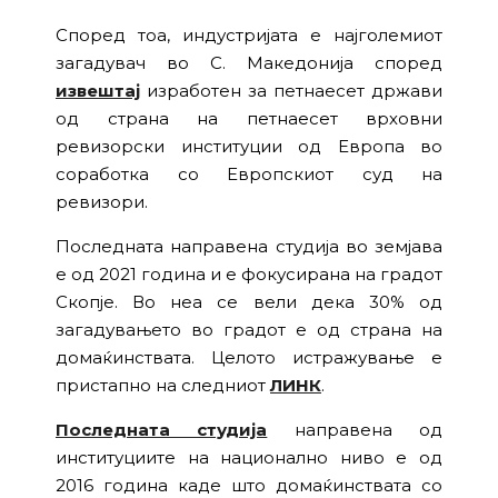
Според тоа, индустријата е најголемиот
загадувач во С. Македонија според
извештај
изработен за петнаесет држави
од страна на петнаесет врховни
ревизорски институции од Европа во
соработка со Европскиот суд на
ревизори.
Последната направена студија во земјава
е од 2021 година и е фокусирана на градот
Скопје. Во неа се вели дека 30% од
загадувањето во градот е од страна на
домаќинствата. Целото истражување е
пристапно на следниот
ЛИНК
.
Последната студија
направена од
институциите на национално ниво е од
2016 година каде што домаќинствата со