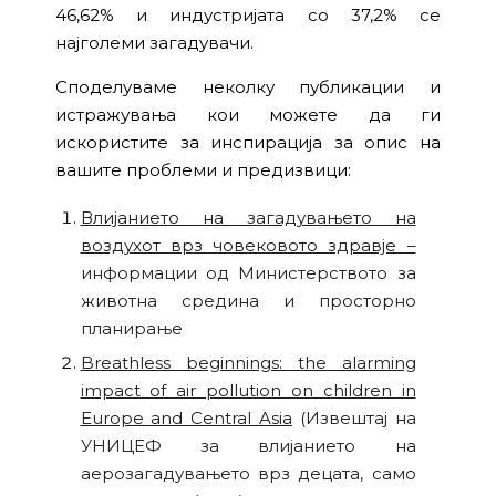
46,62% и индустријата со 37,2% се
најголеми загадувачи.
Споделуваме неколку публикации и
истражувања кои можете да ги
искористите за инспирација за опис на
вашите проблеми и предизвици:
Влијанието на загадувањето на
воздухот врз човековото здравје –
информации од Министерството за
животна средина и просторно
планирање
Breathless beginnings: the alarming
impact of air pollution on children in
Europe and Central Asia
(Извештај на
УНИЦЕФ за влијанието на
аерозагадувањето врз децата, само