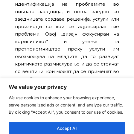
идентификација на проблемите во
нивната заедница, и потоа заедно со
заедницата создава решенија, услуги или
производи со кои се адресираат тие
проблеми. Овој „дизајн фокусиран на
корисиникот“ и учење на
претприемништво преку услуги им
овозможува на младите да го развијат
критичкото размислување и да се стекнат
со вештини, кои можат да се применат во
сите области на животот.
We value your privacy
Програмата UPSHIFT ја реализира
We use cookies to enhance your browsing experience,
Здружението Лидери за едукација,
serve personalized ads or content, and analyze our traffic.
активизам и развој (LEAD) во рамки на
By clicking "Accept All", you consent to our use of cookies.
проектот „UPSHIFT-
ers for air quality
“
спроведуван од УНИЦЕФ со финансиска
поддршка од Шведска и Фондот за
Accept All