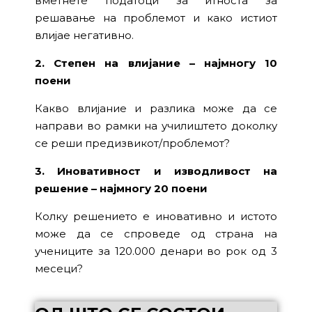
вметнете податоци за итноста за
решавање на проблемот и како истиот
влијае негативно.
2. Степен на влијание – најмногу 10
поени
Какво влијание и разлика може да се
направи во рамки на училиштето доколку
се реши предизвикот/проблемот?
3. Иновативност и изводливост на
решение – најмногу 20 поени
Колку решението е иновативно и истото
може да се спроведе од страна на
учениците за 120.000 денари во рок од 3
месеци?