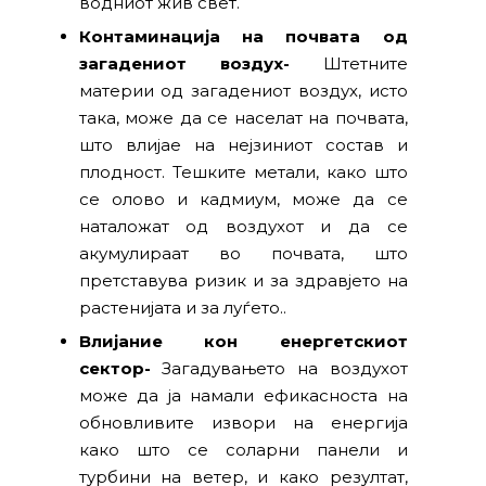
водниот жив свет.
Контаминација на почвата од
загадениот воздух-
Штетните
материи од загадениот воздух, исто
така, може да се населат на почвата,
што влијае на нејзиниот состав и
плодност. Тешките метали, како што
се олово и кадмиум, може да се
наталожат од воздухот и да се
акумулираат во почвата, што
претставува ризик и за здравјето на
растенијата и за луѓето..
Влијание кон енергетскиот
сектор-
Загадувањето на воздухот
може да ја намали ефикасноста на
обновливите извори на енергија
како што се соларни панели и
турбини на ветер, и како резултат,