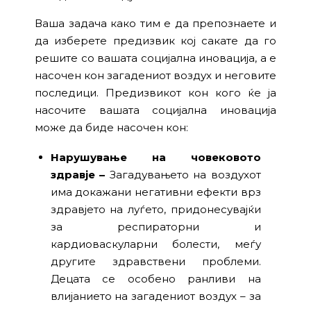
Ваша задача како тим е да препознаете и
да изберете предизвик кој сакате да го
решите со вашата социјална иновација, а е
насочен кон загадениот воздух и неговите
последици. Предизвикот кон кого ќе ја
насочите вашата социјална иновација
може да биде насочен кон:
Нарушување на човековото
здравје –
Загадувањето на воздухот
има докажани негативни ефекти врз
здравјето на луѓето, придонесувајќи
за респираторни и
кардиоваскуларни болести, меѓу
другите здравствени проблеми.
Децата се особено ранливи на
влијанието на загадениот воздух – за