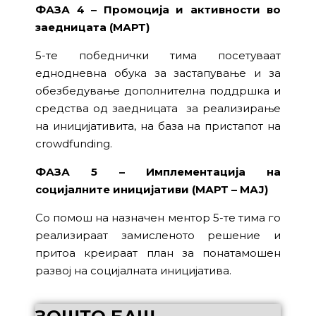
ФАЗА 4 – Промоција и активности во
заедницата (МАРТ)
5-те победнички тима посетуваат
еднодневна обука за застапување и за
обезбедување дополнителна поддршка и
средства од заедницата за реализирање
на иницијативита, на база на пристапот на
crowdfunding.
ФАЗА 5 – Имплементација на
социјалните иницијативи (МАРТ – МАЈ)
Со помош на назначен ментор 5-те тима го
реализираат замисленото решение и
притоа креираат план за понатамошен
развој на социјалната иницијатива.