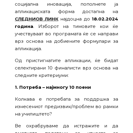
социјална иновација, пополнете ја
апликациската форма достапна на
СЛЕДНИОВ ЛИНК
најдоцна до
18.02.2024
година
. Изборот на тимовите кои ќе
учествуваат во програмата ќе се направи
врз основа на добиените формулари за
апликација.
Од пристигнатите апликации, ќе бидат
селектирани 10 финалисти врз основа на
следните критериуми:
1. Потреба – најмногу 10 поени
Колкава е потребата за поддршка за
изнесениот предизвик/проблем во рамки
на училиштето?
Ве охрабруваме да истражите и да