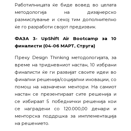
Работилницата ќе биде вовед во целата
методологија на дизајнерско
размислување и секој тим дополнително
ќе го разработи својот предизвик.
ФАЗА 3- UpShift Air Bootcamp за 10
финалисти (04-06 МАРТ, Струга)
Преку Design Thinking методологијата, за
време на тридневниот настан, 10 избрани
финалисти ќе ги развијат своите идеи во
финални решенија/социјални иновации, со
помош на назначени ментори. На самиот
настан се презентираат сите решенија и
се избираат 5 победнички решенија кои
се наградени со 120.000,00 денари и
менторска поддршка за имплементација
на решението.