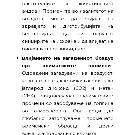
растителните и животинските
видови. Промените во квалитетот на
воздухот може да влијаат на
здравјето и дистрибуцијата на
вегетацијата, да ги нарушат
синџирите на исхрана и да влијаат на
биолошката разновидност.
Влијанието на загадениот боздух
врз климатските промени
–
Одредени загадувачи на воздухот,
како што се стакленички гасови како
јаглерод диоксид (CO2) и метан
(CH4), придонесуваат за климатските
промени со заробување на топлина
во атмосферата. Ова води до
глобално затоплување, променети
временски обрасци и други
влијанија поврзани со климата..