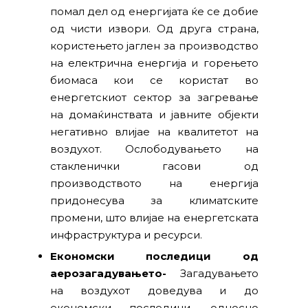
помал дел од енергијата ќе се добие
од чисти извори. Од друга страна,
користењето јаглен за производство
на електрична енергија и горењето
биомаса кои се користат во
енергетскиот сектор за загревање
на домаќинствата и јавните објекти
негативно влијае на квалитетот на
воздухот. Ослободувањето на
стакленички гасови од
производството на енергија
придонесува за климатските
промени, што влијае на енергетската
инфраструктура и ресурси.
Економски последици од
аерозагадувањето-
Загадувањето
на воздухот доведува и до
економски последици, односно