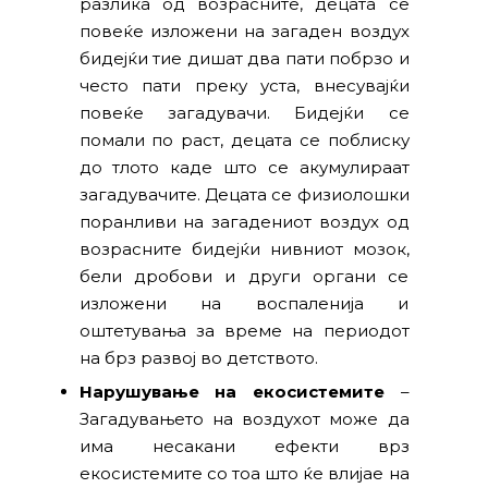
разлика од возрасните, децата се
повеќе изложени на загаден воздух
бидејќи тие дишат два пати побрзо и
често пати преку уста, внесувајќи
повеќе загадувачи. Бидејќи се
помали по раст, децата се поблиску
до тлото каде што се акумулираат
загадувачите. Децата се физиолошки
поранливи на загадениот воздух од
возрасните бидејќи нивниот мозок,
бели дробови и други органи се
изложени на воспаленија и
оштетувања за време на периодот
на брз развој во детството.
Нарушување на екосистемите
–
Загадувањето на воздухот може да
има несакани ефекти врз
екосистемите со тоа што ќе влијае на