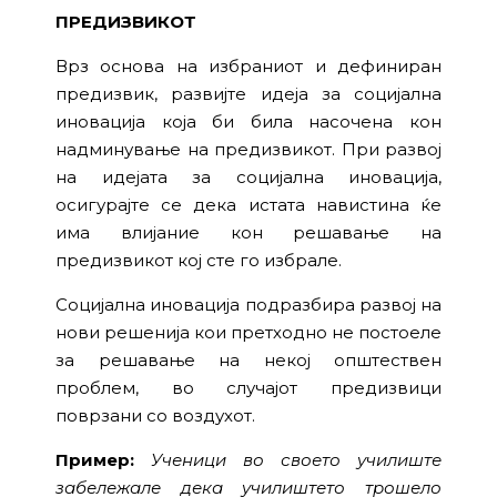
ПРЕДИЗВИКОТ
Врз основа на избраниот и дефиниран
предизвик, развијте идеја за социјална
иновација која би била насочена кон
надминување на предизвикот. При развој
на идејата за социјална иновација,
осигурајте се дека истата навистина ќе
има влијание кон решавање на
предизвикот кој сте го избрале.
Социјална иновација подразбира развој на
нови решенија кои претходно не постоеле
за решавање на некој општествен
проблем, во случајот предизвици
поврзани со воздухот.
Пример:
Ученици во своето училиште
забележале дека училиштето трошело