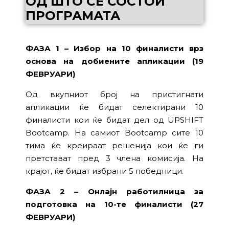
ОД ШТО СЕ СОСТОИ
ПРОГРАМАТА
ФАЗА 1 – Избор на 10 финалисти врз
основа на добиените апликации (19
ФЕВРУАРИ)
Од вкупниот број на пристигнати
апликации ќе бидат селектирани 10
финалисти кои ќе бидат дел од UPSHIFT
Bootcamp. На самиот Bootcamp сите 10
тима ќе креираат решенија кои ќе ги
претстават пред 3 члена комисија. На
крајот, ќе бидат избрани 5 победници.
ФАЗА 2 – Онлајн работилница за
подготовка на 10-те финалисти (27
ФЕВРУАРИ)