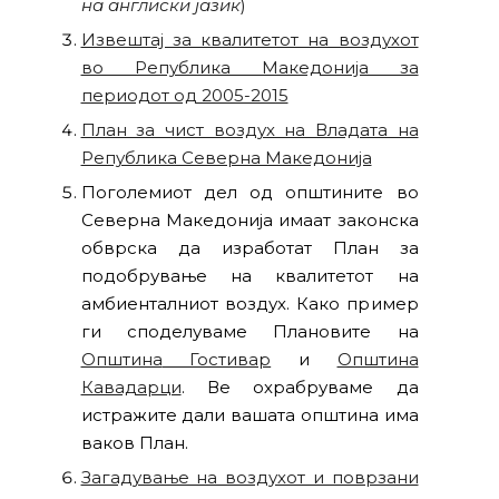
на англиски јазик
)
Извештај за квалитетот на воздухот
во Република Македонија за
периодот од 2005-2015
План за чист воздух на Владата на
Република Северна Македонија
Поголемиот дел од општините во
Северна Македонија имаат законска
обврска да изработат План за
подобрување на квалитетот на
амбиенталниот воздух. Како пример
ги споделуваме Плановите на
Општина
Гостивар
и
Општина
Кавадарци
. Ве охрабруваме да
истражите дали вашата општина има
ваков План.
Загадување на воздухот и поврзани